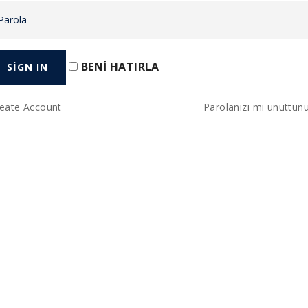
BENI HATIRLA
eate Account
Parolanızı mı unuttun