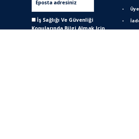
Üye
İş Sağlığı Ve Güvenliği
İad
Konularında Bilgi Almak Için
Giz
Listenize Katılmak Istiyorum.
Ayd
Yas