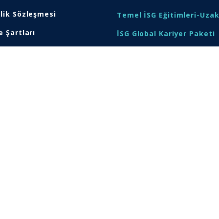
lik Sözleşmesi
Temel İSG Eğitimleri-Uza
e Şartları
İSG Global Kariyer Paketi
lilik ve Güvenlik-
EYS Baş Denetçi Eğitimi
ınlatma Metni
ONLINE KVKK EĞİTİMİ
al Uyarı
OSHA 30-Hours For Genera
Industry
ISO 27001 Baş Denetçi Eği
SAGEDAM resmi web sitesi ve online eğitim satış mağazasıdır.