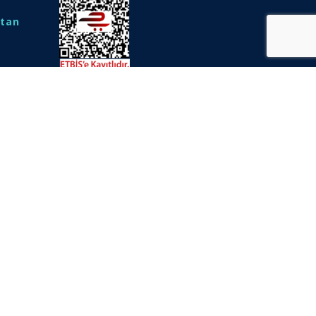
ktan
l
timi