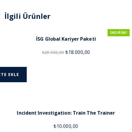
adet
İlgili Ürünler
İNDIRIM!
İSG Global Kariyer Paketi
₺
18.000,00
₺
20.500,00
ETE EKLE
Incident Investigation: Train The Trainer
₺
10.000,00