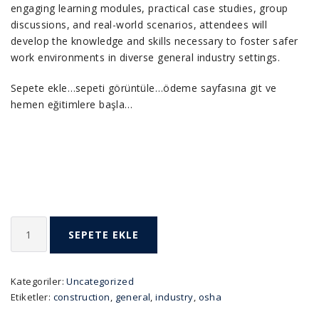
engaging learning modules, practical case studies, group
discussions, and real-world scenarios, attendees will
develop the knowledge and skills necessary to foster safer
work environments in diverse general industry settings.
Sepete ekle…sepeti görüntüle…ödeme sayfasına git ve
hemen eğitimlere başla…
OSHA
SEPETE EKLE
30-
Hours
for
Kategoriler:
Uncategorized
General
Etiketler:
construction
,
general
,
industry
,
osha
Industry