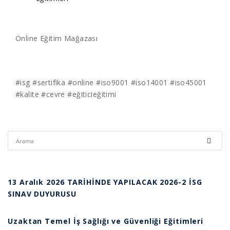
Online Eğitim Mağazası
#isg
#sertifika
#online
#iso9001
#iso14001
#iso45001
#kalite
#cevre
#eğiticieğitimi
13 Aralık 2026 TARİHİNDE YAPILACAK 2026-2 İSG
SINAV DUYURUSU
Uzaktan Temel İş Sağlığı ve Güvenliği Eğitimleri