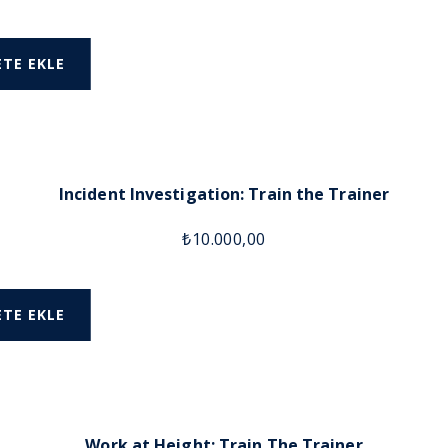
ETE EKLE
Incident Investigation: Train the Trainer
₺
10.000,00
ETE EKLE
Work at Height: Train The Trainer